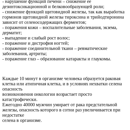
- нарушение функций печени – снижение ее
дезинтоксикационной и белковообразующей роли;
- снижение функций щитовидной железы, так как выработка
гормонов щитовидной железы тироксина и трийодтиронина
зависит от селеносодержащих ферментов;
- поражения кожи – воспалительные заболевания, экзема,
дерматит;
- выпадение и слабый рост волос;
- поражение и дистрофия ногтей;
- поражение соединительной ткани – ревматические
заболевания, артриты;
- поражение глаз – образование катаракты и глаукомы.
Каждые 10 минут в организме человека образуется раковая
клетка или атипичная клетка, и в условиях нехватки селена
опасность
возникновения онкологии возрастает просто
катастрофически.
Ежегодно 40000 мужчин умирает от рака предстательной
железы, опасность которого в сотни раз увеличивается при
недостатке
селена в организме.