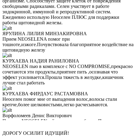
организме. Способствует защите клеток от повреждения
свободными радикалами. Селен участвует в работе
эндокринной, иммунной и репродуктивной систем.
Ежедневно использую Неоселен ПЛЮС для поддержки
работы щитовидной железы.
ЯРУЛИНА ЛИЛИЯ МИНЗАКИРОВНА
Прием NEOSELENA помог при
тошноте,изжоге.Почувствовала благоприятное воздействие на
щитовидную железу
КУРХАЕВА НАДИЯ РАНИЛОВНА
NEOSELEN пью в комплексе с NO COMPROMISE,прекрасно
сочетаются эти продукты,приятнее пить ,осознавая что
эффект усиливается.Прошла тяжесть в желудке,кишечник
лучше стал работать
КУРХАЕВА ФИРДАУС РАСТАМОВНА
Неоселен помог мне от выпадения волос,волосы стали
крепче,более шелковистыми,легко расчесываются.
Ворфоломеев Денис Викторович
Продукт NEOSELENдействительнл работает.Почувствлвал
отсутствие дискомфорта после приема пищи и физической
нагрузки после тренировок.Прошла тошнота и изжога.
ДОРОГУ ОСИЛИТ ИДУЩИЙ!