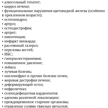
• алкогольный гепатит;
• цирроз печени;
• функциональные нарушения щитовидной железы (особенно
в преклонном возрасте);
• остеохондроз;
• артроз;
• остеодистрофия;
• артрит;
• импотенция;
• инфаркт миокарда;
• рассеянный склероз;
• переломы костей;
• ИБС;
• гиперхолестеринемия;
• повышенное давление;
• лейкоз;
• лучевая болезнь;
• пиелонефрит и прочие болезни почек;
• жировая дистрофия печени;
• деформирующий остоз;
• нефролитиаз;
• селенодефицитная кардиопатия;
• аденома различной локализации;
• преждевременное старение организма;
• отравление солями тяжелых металлов;